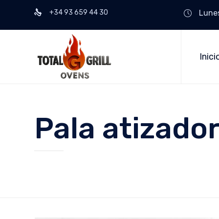
+34 93 659 44 30
Lunes
Inici
Pala atizado