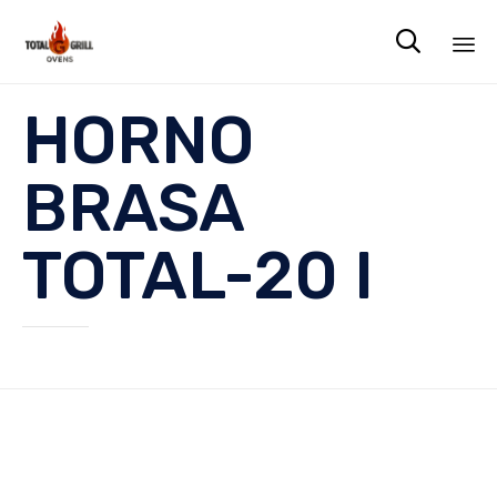

Sk
HORNO
to
co
BRASA
TOTAL-20 I