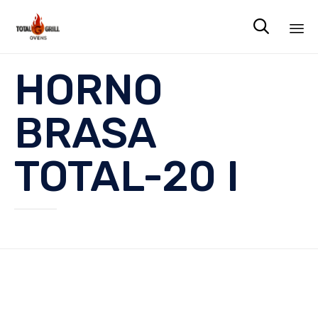

Sk
HORNO
to
co
BRASA
TOTAL-20 I