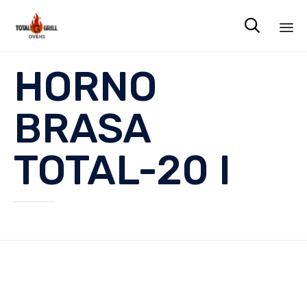

Sk
HORNO
to
co
BRASA
TOTAL-20 I