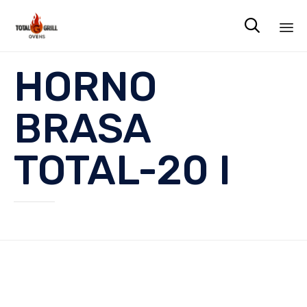

Sk
HORNO
to
co
BRASA
TOTAL-20 I