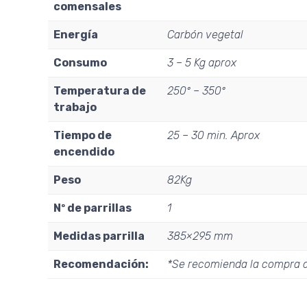
comensales
Energía
Carbón vegetal
Consumo
3 – 5 Kg aprox
Temperatura de
250º – 350º
trabajo
Tiempo de
25 – 30 min. Aprox
encendido
Peso
82Kg
Nº de parrillas
1
Medidas parrilla
385×295 mm
Recomendación:
*Se recomienda la compra d