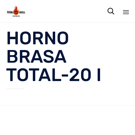

Sk
HORNO
to
co
BRASA
TOTAL-20 I