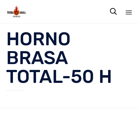

Sk
HORNO
to
co
BRASA
TOTAL-50 H