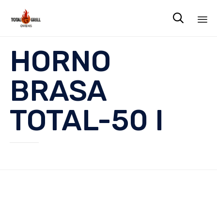

Sk
HORNO
to
co
BRASA
TOTAL-50 I