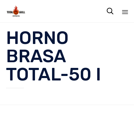

Sk
HORNO
to
co
BRASA
TOTAL-50 I