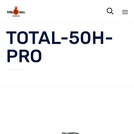

Sk
TOTAL-50H-
to
co
PRO