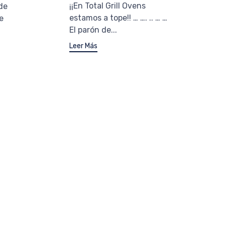
¡¡En Total Grill Ovens
 de
estamos a tope!! … …. .. … …
e
El parón de...
Leer Más