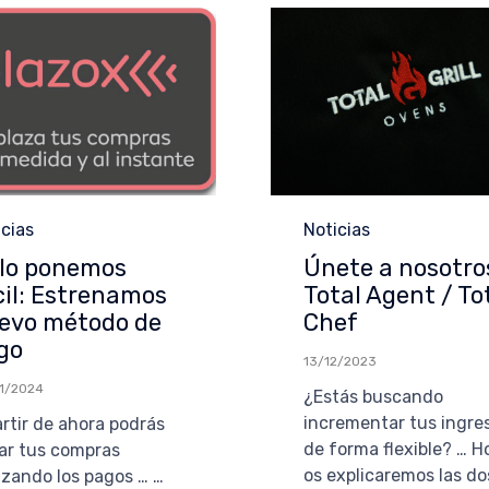
egoría
Categoría
icias
Noticias
 lo ponemos
Únete a nosotro
cil: Estrenamos
Total Agent / To
evo método de
Chef
go
13/12/2023
1/2024
¿Estás buscando
incrementar tus ingre
artir de ahora podrás
de forma flexible? … H
ar tus compras
os explicaremos las do
azando los pagos … …