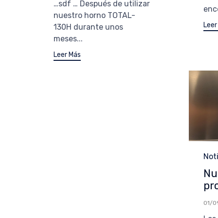
…sdf … Después de utilizar
enco
nuestro horno TOTAL-
Leer
130H durante unos
meses...
Leer Más
Cat
Not
Nu
pr
01/0