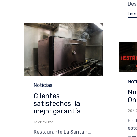
Desd
Leer
Cat
Not
Categoría
Noticias
Nu
Clientes
On
satisfechos: la
mejor garantía
20/1
En T
13/11/2023
est
Restaurante La Santa -…
… …