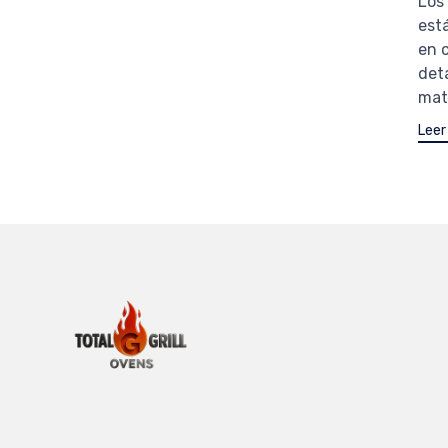
Los 
est
en 
deta
mate
Leer