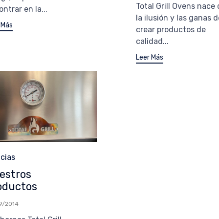
Total Grill Ovens nace
ntrar en la...
la ilusión y las ganas d
 Más
crear productos de
calidad...
Leer Más
egoría
icias
estros
oductos
9/2014