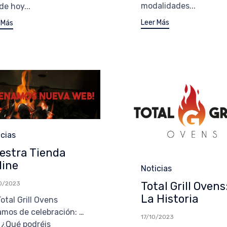
modalidades...
e hoy...
Leer Más
 Más
egoría
icias
estra Tienda
line
Categoría
Noticias
Total Grill Ovens
0/2023
La Historia
otal Grill Ovens
amos de celebración: …
17/10/2023
. ¿Qué podréis