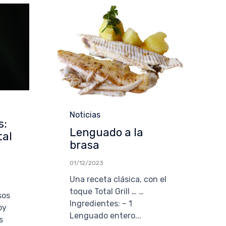
Categoría
Noticias
s:
Lenguado a la
tal
brasa
01/12/2023
Una receta clásica, con el
toque Total Grill … …
sos
Ingredientes: – 1
oy
Lenguado entero...
s