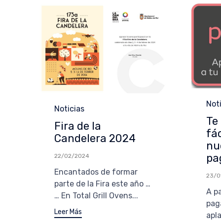
Cat
Not
Categoría
Noticias
Te
Fira de la
fá
Candelera 2024
nu
pa
22/02/2024
Encantados de formar
23/0
parte de la Fira este año …
A p
… En Total Grill Ovens...
pag
Leer Más
apl