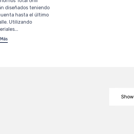
hornos Total Grill
án diseñados teniendo
cuenta hasta el último
lle. Utilizando
riales...
 Más
Show