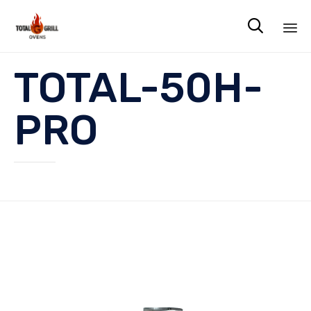

Sk
TOTAL-50H-
to
co
PRO